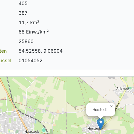
405
387
11,7 km²
68 Einw./km²
25860
ten
54,52558, 9,06904
üssel
01054052
×
Horstedt