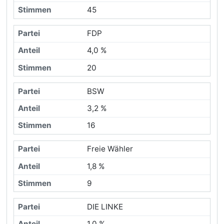
45
FDP
4,0 %
20
BSW
3,2 %
16
Freie Wähler
1,8 %
9
DIE LINKE
1,0 %