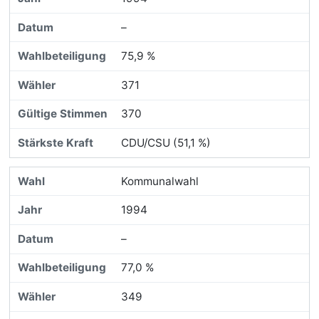
–
75,9 %
371
370
CDU/CSU (51,1 %)
Kommunalwahl
1994
–
77,0 %
349