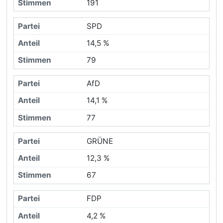
191
SPD
14,5 %
79
AfD
14,1 %
77
GRÜNE
12,3 %
67
FDP
4,2 %