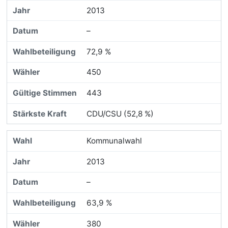
2013
–
72,9 %
450
443
CDU/CSU (52,8 %)
Kommunalwahl
2013
–
63,9 %
380