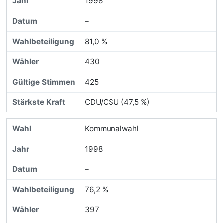
1998
–
81,0 %
430
425
CDU/CSU (47,5 %)
Kommunalwahl
1998
–
76,2 %
397