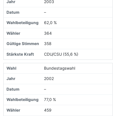
2003
–
62,0 %
364
358
CDU/CSU (55,6 %)
Bundestagswahl
2002
–
77,0 %
459