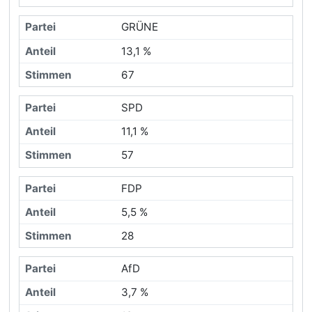
GRÜNE
13,1 %
67
SPD
11,1 %
57
FDP
5,5 %
28
AfD
3,7 %