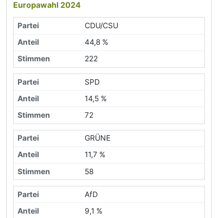
Europawahl 2024
CDU/CSU
44,8 %
222
SPD
14,5 %
72
GRÜNE
11,7 %
58
AfD
9,1 %