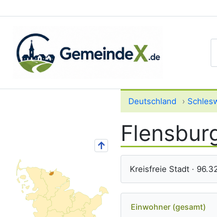
S
Deutschland
›
Schlesw
Flensbur
↑
Kreisfreie Stadt · 96.
Einwohner (gesamt)