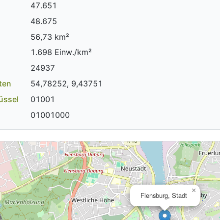
47.651
48.675
56,73 km²
1.698 Einw./km²
24937
ten
54,78252, 9,43751
üssel
01001
01001000
×
Flensburg, Stadt