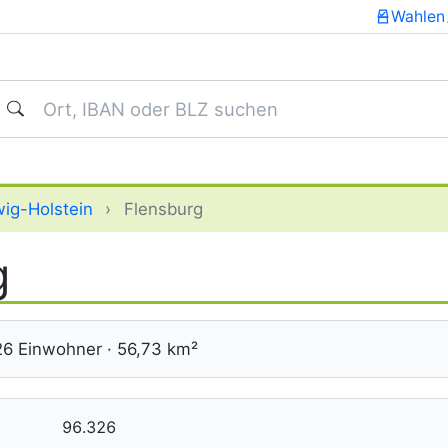
Wahlen
uchen
ig-Holstein
›
Flensburg
g
326 Einwohner · 56,73 km²
96.326