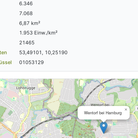
6.346
7.068
6,87 km²
1.953 Einw./km²
21465
ten
53,49101, 10,25190
üssel
01053129
×
Wentorf bei Hamburg