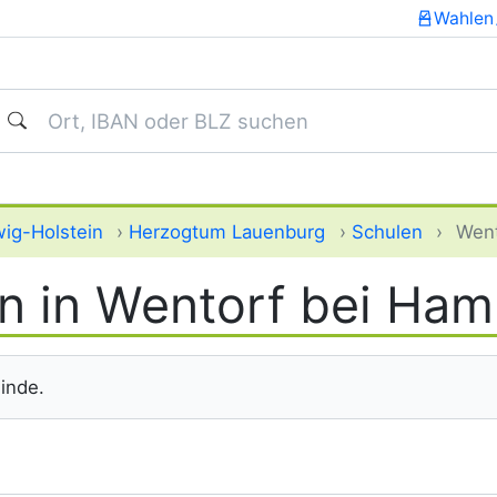
Wahlen
uchen
ig-Holstein
›
Herzogtum Lauenburg
›
Schulen
›
Went
n in Wentorf bei Ha
inde.