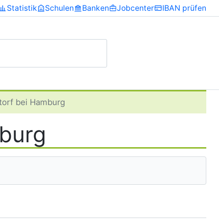
Statistik
Schulen
Banken
Jobcenter
IBAN prüfen
orf bei Hamburg
mburg