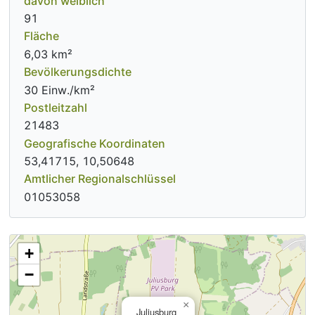
davon weiblich
91
Fläche
6,03 km²
Bevölkerungsdichte
30 Einw./km²
Postleitzahl
21483
Geografische Koordinaten
53,41715, 10,50648
Amtlicher Regionalschlüssel
01053058
+
−
×
Juliusburg