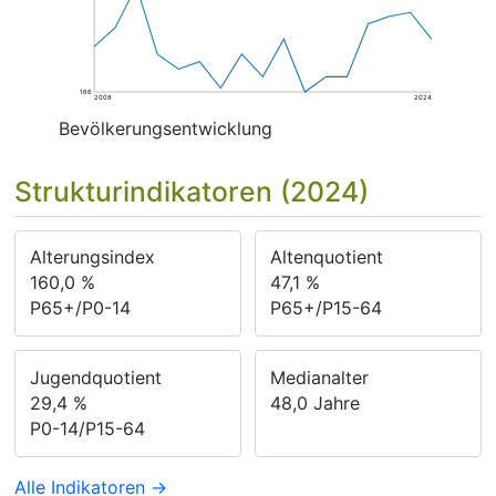
166
2008
2024
Bevölkerungsentwicklung
Strukturindikatoren (2024)
Alterungsindex
Altenquotient
160,0
%
47,1
%
P65+/P0-14
P65+/P15-64
Jugendquotient
Medianalter
29,4
%
48,0
Jahre
P0-14/P15-64
Alle Indikatoren →