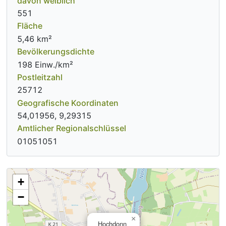
davon weiblich
551
Fläche
5,46 km²
Bevölkerungsdichte
198 Einw./km²
Postleitzahl
25712
Geografische Koordinaten
54,01956, 9,29315
Amtlicher Regionalschlüssel
01051051
+
−
×
Hochdonn