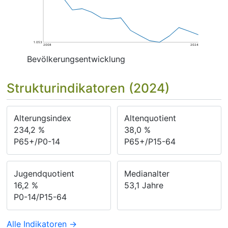
1.053
2008
2024
Bevölkerungsentwicklung
Strukturindikatoren (2024)
Alterungsindex
Altenquotient
234,2
%
38,0
%
P65+/P0-14
P65+/P15-64
Jugendquotient
Medianalter
16,2
%
53,1
Jahre
P0-14/P15-64
Alle Indikatoren →