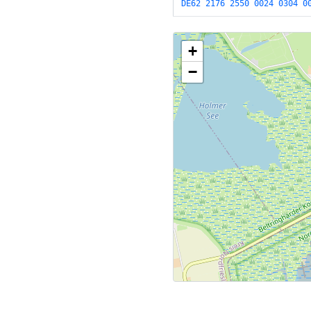
DE62 2176 2550 0024 0304 0
+
−