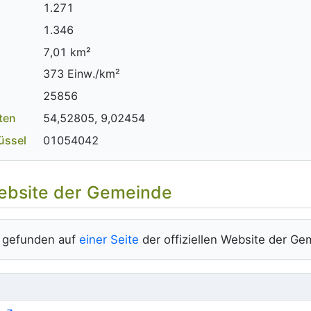
1.271
1.346
7,01 km²
373 Einw./km²
25856
ten
54,52805, 9,02454
üssel
01054042
ebsite der Gemeinde
, gefunden auf
einer Seite
der offiziellen Website der Ge