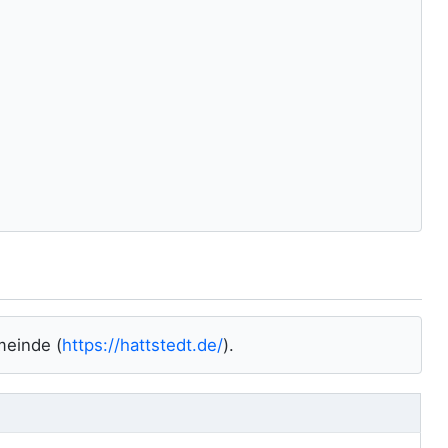
meinde (
https://hattstedt.de/
).