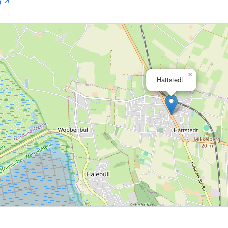
↗
0
×
Hattstedt