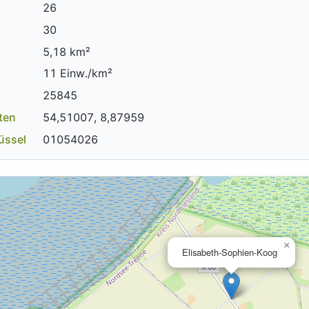
26
30
5,18 km²
11 Einw./km²
25845
ten
54,51007, 8,87959
üssel
01054026
×
Elisabeth-Sophien-Koog