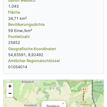
davon weiblich
1.043
Fläche
34,71 km²
Bevölkerungsdichte
59 Einw./km²
Postleitzahl
25852
Geografische Koordinaten
54,63591, 8,92492
Amtlicher Regionalschlüssel
01054014
+
−
×
Bordelum