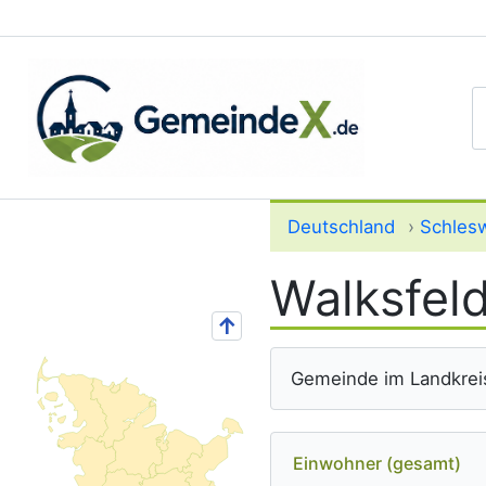
S
Deutschland
›
Schlesw
Walksfel
↑
Gemeinde im Landkrei
Einwohner (gesamt)