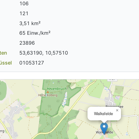
106
121
3,51 km²
65 Einw./km²
23896
ten
53,63190, 10,57510
üssel
01053127
×
Walksfelde