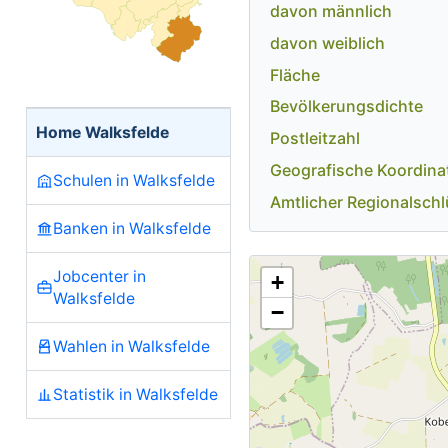
davon männlich
davon weiblich
Fläche
Bevölkerungsdichte
Home Walksfelde
Postleitzahl
Geografische Koordina
Schulen in Walksfelde
Amtlicher Regionalschl
Banken in Walksfelde
Jobcenter in
+
Walksfelde
−
Wahlen in Walksfelde
Statistik in Walksfelde