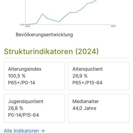
1.031
2008
2024
Bevölkerungsentwicklung
Strukturindikatoren (2024)
Alterungsindex
Altenquotient
100,5
%
26,9
%
P65+/P0-14
P65+/P15-64
Jugendquotient
Medianalter
26,8
%
44,0
Jahre
P0-14/P15-64
Alle Indikatoren →