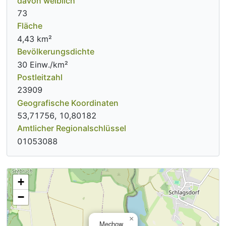
davon weiblich
73
Fläche
4,43 km²
Bevölkerungsdichte
30 Einw./km²
Postleitzahl
23909
Geografische Koordinaten
53,71756, 10,80182
Amtlicher Regionalschlüssel
01053088
+
−
×
Mechow