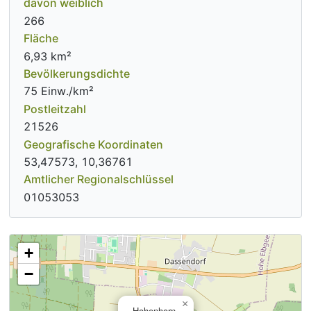
davon weiblich
266
Fläche
6,93 km²
Bevölkerungsdichte
75 Einw./km²
Postleitzahl
21526
Geografische Koordinaten
53,47573, 10,36761
Amtlicher Regionalschlüssel
01053053
+
−
×
Hohenhorn