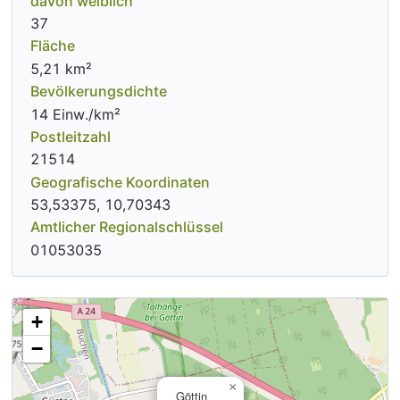
davon weiblich
37
Fläche
5,21 km²
Bevölkerungsdichte
14 Einw./km²
Postleitzahl
21514
Geografische Koordinaten
53,53375, 10,70343
Amtlicher Regionalschlüssel
01053035
+
−
×
Göttin