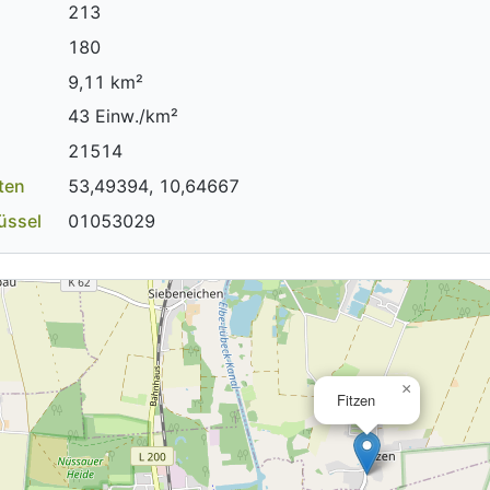
213
180
9,11 km²
43 Einw./km²
21514
ten
53,49394, 10,64667
üssel
01053029
×
Fitzen