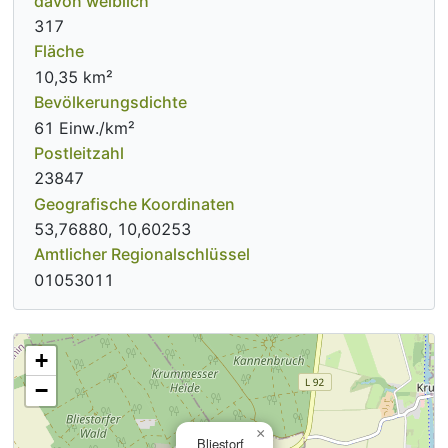
davon weiblich
317
Fläche
10,35 km²
Bevölkerungsdichte
61 Einw./km²
Postleitzahl
23847
Geografische Koordinaten
53,76880, 10,60253
Amtlicher Regionalschlüssel
01053011
+
−
×
Bliestorf