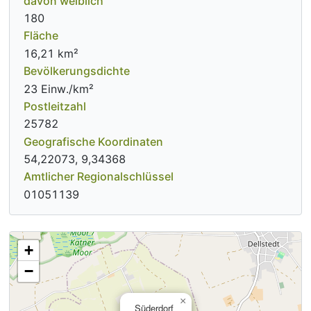
davon weiblich
180
Fläche
16,21 km²
Bevölkerungsdichte
23 Einw./km²
Postleitzahl
25782
Geografische Koordinaten
54,22073, 9,34368
Amtlicher Regionalschlüssel
01051139
+
−
×
Süderdorf