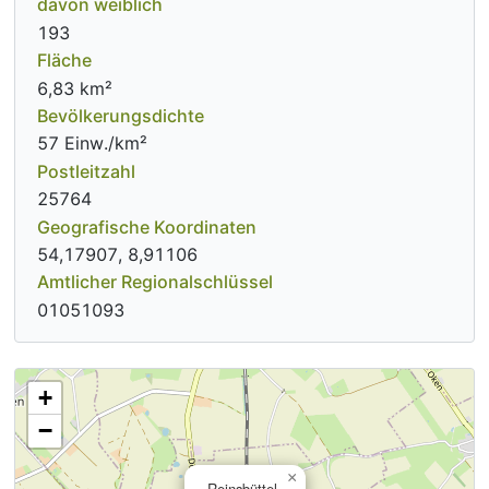
davon weiblich
193
Fläche
6,83 km²
Bevölkerungsdichte
57 Einw./km²
Postleitzahl
25764
Geografische Koordinaten
54,17907, 8,91106
Amtlicher Regionalschlüssel
01051093
+
−
×
Reinsbüttel