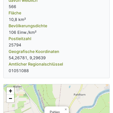
davon weiblich
566
Fläche
10,8 km²
Bevölkerungsdichte
106 Einw./km²
Postleitzahl
25794
Geografische Koordinaten
54,26781, 9,29639
Amtlicher Regionalschlüssel
01051088
+
−
×
Pahlen