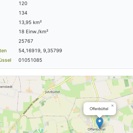
120
134
13,95 km²
18 Einw./km²
25767
ten
54,16919, 9,35799
üssel
01051085
×
Offenbüttel