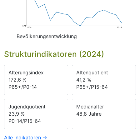
574
2008
2024
Bevölkerungsentwicklung
Strukturindikatoren (2024)
Alterungsindex
Altenquotient
172,6
%
41,2
%
P65+/P0-14
P65+/P15-64
Jugendquotient
Medianalter
23,9
%
48,8
Jahre
P0-14/P15-64
Alle Indikatoren →