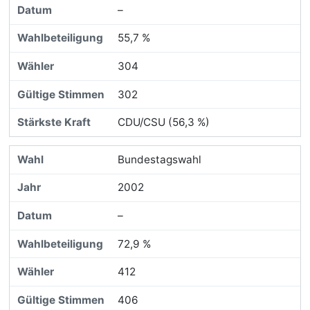
–
55,7 %
304
302
CDU/CSU (56,3 %)
Bundestagswahl
2002
–
72,9 %
412
406