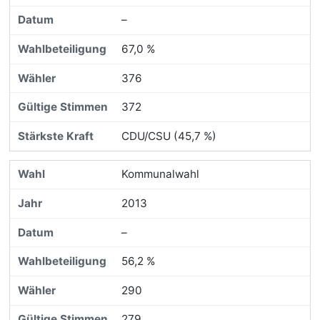
–
67,0 %
376
372
CDU/CSU (45,7 %)
Kommunalwahl
2013
–
56,2 %
290
279