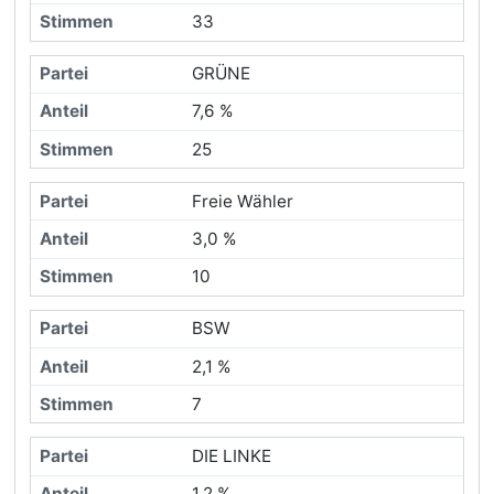
33
GRÜNE
7,6 %
25
Freie Wähler
3,0 %
10
BSW
2,1 %
7
DIE LINKE
1,2 %