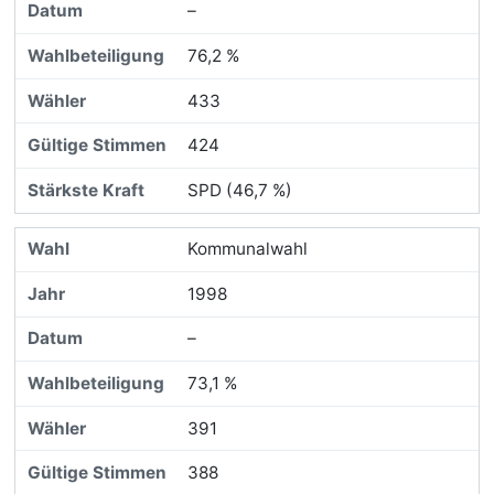
–
76,2 %
433
424
SPD (46,7 %)
Kommunalwahl
1998
–
73,1 %
391
388