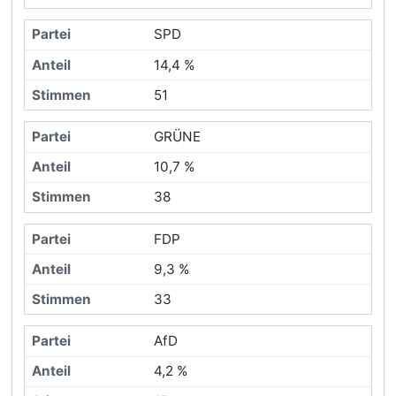
SPD
14,4 %
51
GRÜNE
10,7 %
38
FDP
9,3 %
33
AfD
4,2 %