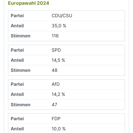
Europawahl 2024
CDU/CSU
35,0 %
116
SPD
14,5 %
48
AfD
14,2 %
47
FDP
10,0 %