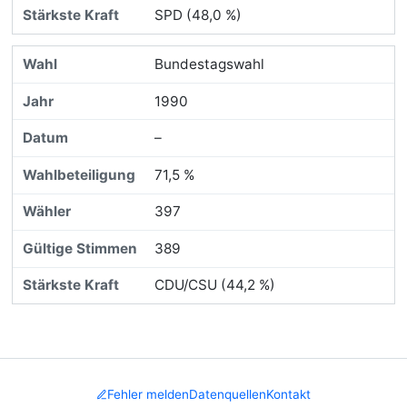
SPD (48,0 %)
Bundestagswahl
1990
–
71,5 %
397
389
CDU/CSU (44,2 %)
Fehler melden
Datenquellen
Kontakt