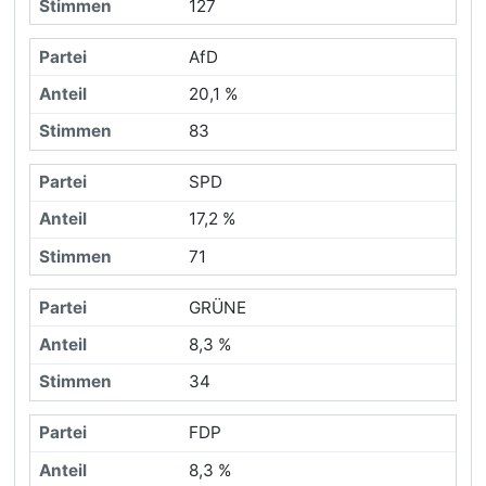
127
AfD
20,1 %
83
SPD
17,2 %
71
GRÜNE
8,3 %
34
FDP
8,3 %