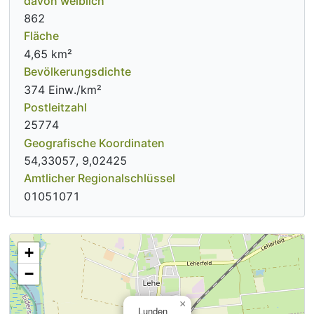
davon weiblich
862
Fläche
4,65 km²
Bevölkerungsdichte
374 Einw./km²
Postleitzahl
25774
Geografische Koordinaten
54,33057, 9,02425
Amtlicher Regionalschlüssel
01051071
+
−
×
Lunden