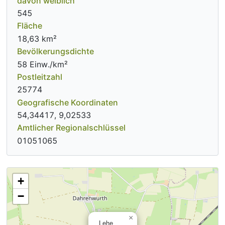
davon weiblich
545
Fläche
18,63 km²
Bevölkerungsdichte
58 Einw./km²
Postleitzahl
25774
Geografische Koordinaten
54,34417, 9,02533
Amtlicher Regionalschlüssel
01051065
+
−
×
Lehe