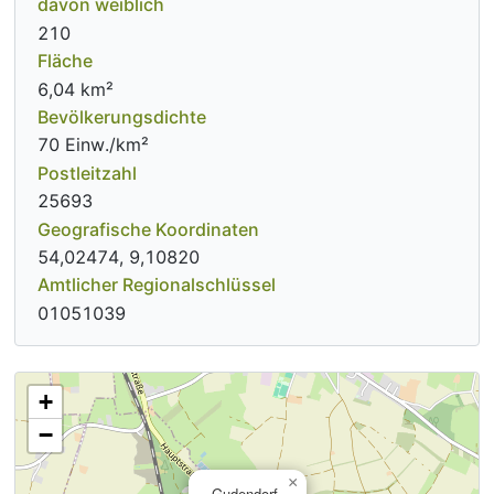
davon weiblich
210
Fläche
6,04 km²
Bevölkerungsdichte
70 Einw./km²
Postleitzahl
25693
Geografische Koordinaten
54,02474, 9,10820
Amtlicher Regionalschlüssel
01051039
+
−
×
Gudendorf