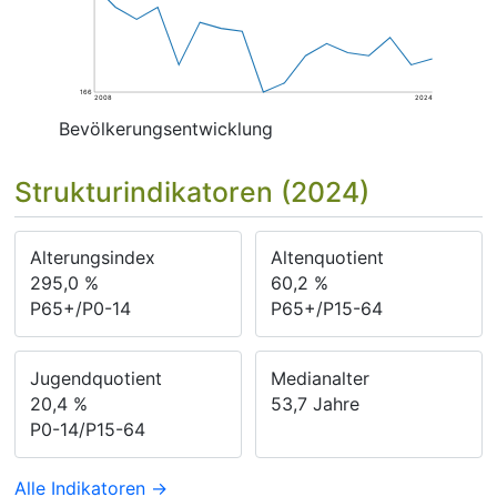
166
2008
2024
Bevölkerungsentwicklung
Strukturindikatoren (2024)
Alterungsindex
Altenquotient
295,0
%
60,2
%
P65+/P0-14
P65+/P15-64
Jugendquotient
Medianalter
20,4
%
53,7
Jahre
P0-14/P15-64
Alle Indikatoren →