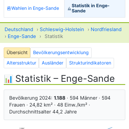
Statistik in Enge-
Wahlen in Enge-Sande
Sande
Deutschland
›
Schleswig-Holstein
›
Nordfriesland
›
Enge-Sande
›
Statistik
Übersicht
Bevölkerungsentwicklung
Altersstruktur
Ausländer
Strukturindikatoren
Statistik – Enge-Sande
Bevölkerung 2024:
1.188
· 594 Männer · 594
Frauen · 24,82 km² · 48 Einw./km² ·
Durchschnittsalter 44,2 Jahre
1.188