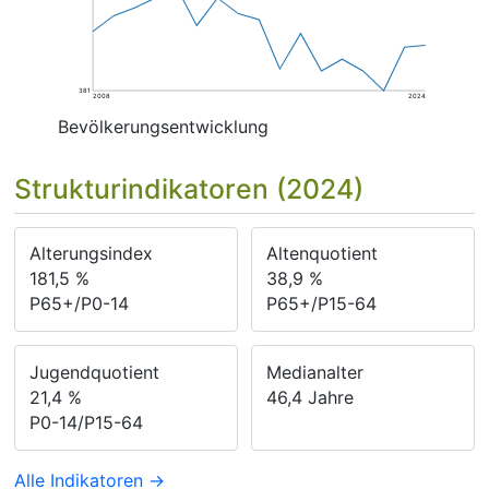
381
2008
2024
Bevölkerungsentwicklung
Strukturindikatoren (2024)
Alterungsindex
Altenquotient
181,5
%
38,9
%
P65+/P0-14
P65+/P15-64
Jugendquotient
Medianalter
21,4
%
46,4
Jahre
P0-14/P15-64
Alle Indikatoren →