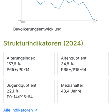
654
2008
2024
Bevölkerungsentwicklung
Strukturindikatoren (2024)
Alterungsindex
Altenquotient
157,6
%
34,8
%
P65+/P0-14
P65+/P15-64
Jugendquotient
Medianalter
22,1
%
48,4
Jahre
P0-14/P15-64
Alle Indikatoren →