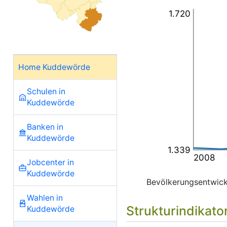
1.720
Home Kuddewörde
Schulen in
Kuddewörde
Banken in
Kuddewörde
1.339
2008
Jobcenter in
Kuddewörde
Bevölkerungsentwic
Wahlen in
Strukturindikato
Kuddewörde