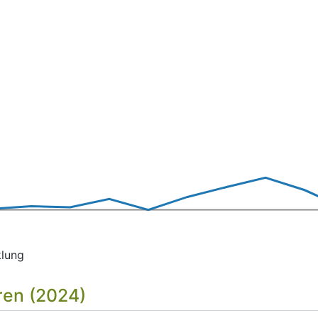
klung
ren (2024)