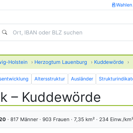
Wahlen
uchen
ig-Holstein
›
Herzogtum Lauenburg
›
Kuddewörde
›
sentwicklung
Altersstruktur
Ausländer
Strukturindika
tik – Kuddewörde
720
· 817 Männer · 903 Frauen · 7,35 km² · 234 Einw./km²