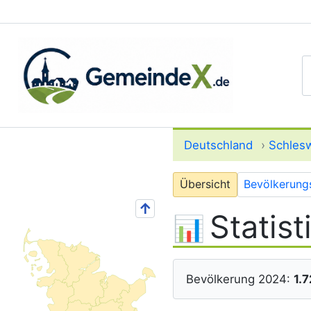
S
Deutschland
›
Schlesw
Übersicht
Bevölkerung
↑
Statis
Bevölkerung 2024:
1.