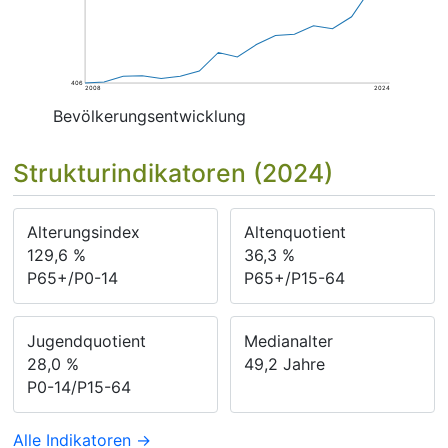
406
2008
2024
Bevölkerungsentwicklung
Strukturindikatoren (2024)
Alterungsindex
Altenquotient
129,6
%
36,3
%
P65+/P0-14
P65+/P15-64
Jugendquotient
Medianalter
28,0
%
49,2
Jahre
P0-14/P15-64
Alle Indikatoren →