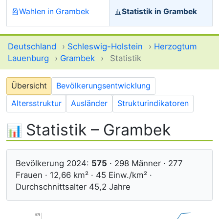
Wahlen in Grambek
Statistik in Grambek
Deutschland
›
Schleswig-Holstein
›
Herzogtum
Lauenburg
›
Grambek
›
Statistik
Übersicht
Bevölkerungsentwicklung
Altersstruktur
Ausländer
Strukturindikatoren
Statistik – Grambek
Bevölkerung 2024:
575
· 298 Männer · 277
Frauen · 12,66 km² · 45 Einw./km² ·
Durchschnittsalter 45,2 Jahre
575