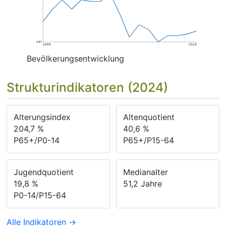
341
2008
2024
Bevölkerungsentwicklung
Strukturindikatoren (2024)
Alterungsindex
Altenquotient
204,7
%
40,6
%
P65+/P0-14
P65+/P15-64
Jugendquotient
Medianalter
19,8
%
51,2
Jahre
P0-14/P15-64
Alle Indikatoren →