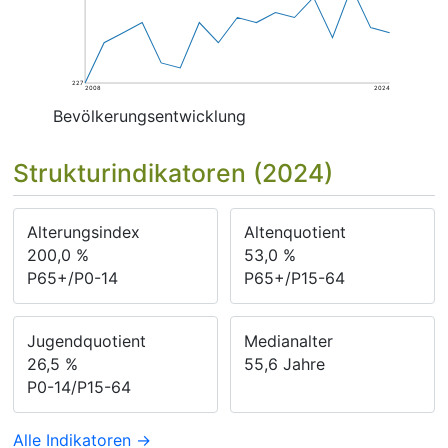
227
2008
2024
Bevölkerungsentwicklung
Strukturindikatoren (2024)
Alterungsindex
Altenquotient
200,0
%
53,0
%
P65+/P0-14
P65+/P15-64
Jugendquotient
Medianalter
26,5
%
55,6
Jahre
P0-14/P15-64
Alle Indikatoren →