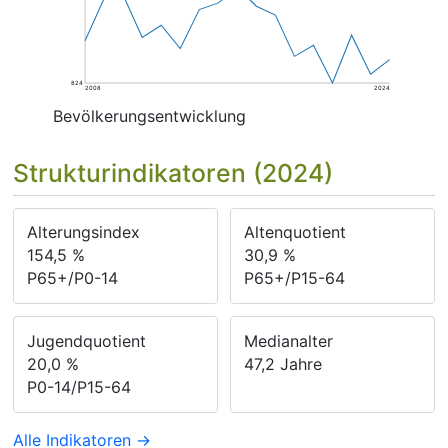
824
2008
2024
Bevölkerungsentwicklung
Strukturindikatoren (2024)
Alterungsindex
Altenquotient
154,5
%
30,9
%
P65+/P0-14
P65+/P15-64
Jugendquotient
Medianalter
20,0
%
47,2
Jahre
P0-14/P15-64
Alle Indikatoren →