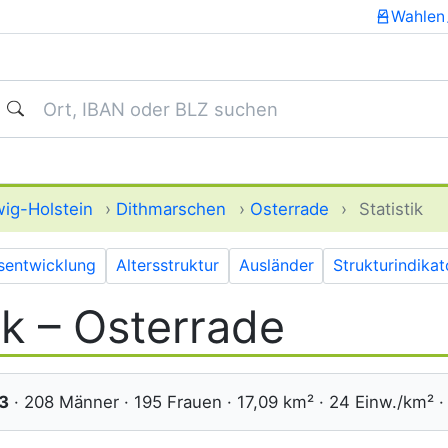
Wahlen
uchen
ig-Holstein
›
Dithmarschen
›
Osterrade
›
Statistik
sentwicklung
Altersstruktur
Ausländer
Strukturindika
ik – Osterrade
3
· 208 Männer · 195 Frauen · 17,09 km² · 24 Einw./km² ·