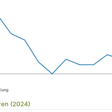
klung
ren (2024)