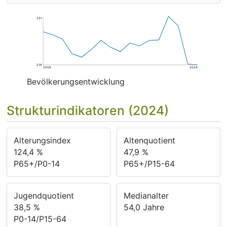
331
218
2008
2024
Bevölkerungsentwicklung
Strukturindikatoren (2024)
Alterungsindex
Altenquotient
124,4
%
47,9
%
P65+/P0-14
P65+/P15-64
Jugendquotient
Medianalter
38,5
%
54,0
Jahre
P0-14/P15-64