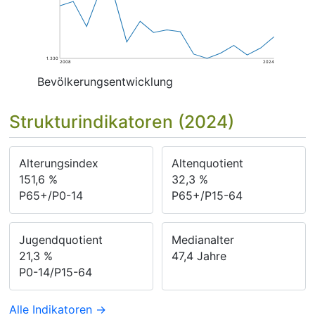
1.330
2008
2024
Bevölkerungsentwicklung
Strukturindikatoren (2024)
Alterungsindex
Altenquotient
151,6
%
32,3
%
P65+/P0-14
P65+/P15-64
Jugendquotient
Medianalter
21,3
%
47,4
Jahre
P0-14/P15-64
Alle Indikatoren →