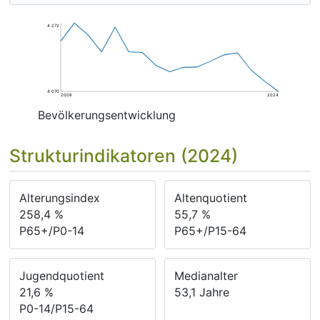
4.272
4.070
2008
2024
Bevölkerungsentwicklung
Strukturindikatoren (2024)
Alterungsindex
Altenquotient
258,4
%
55,7
%
P65+/P0-14
P65+/P15-64
Jugendquotient
Medianalter
21,6
%
53,1
Jahre
P0-14/P15-64