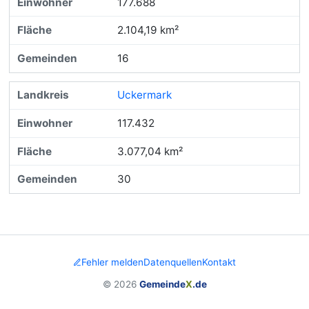
177.688
2.104,19 km²
16
Uckermark
117.432
3.077,04 km²
30
Fehler melden
Datenquellen
Kontakt
© 2026
Gemeinde
X
.de