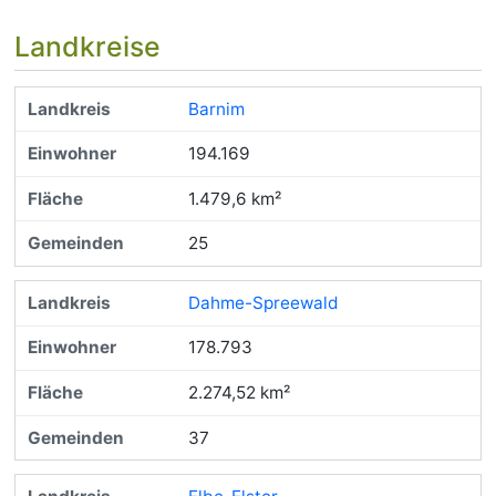
Landkreise
Barnim
194.169
1.479,6 km²
25
Dahme-Spreewald
178.793
2.274,52 km²
37