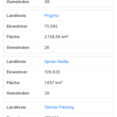
38
Prignitz
75.595
2.138,59 km²
26
Spree-Neiße
109.635
1.657 km²
29
Teltow-Fläming