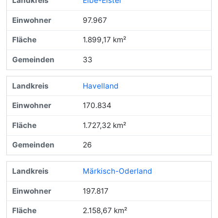
Elbe-Elster
97.967
1.899,17 km²
33
Havelland
170.834
1.727,32 km²
26
Märkisch-Oderland
197.817
2.158,67 km²