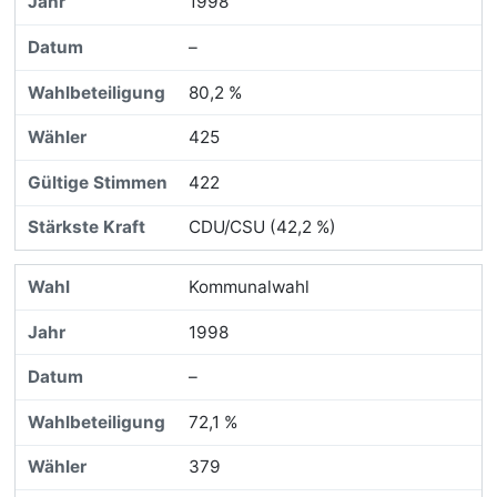
1998
–
80,2 %
425
422
CDU/CSU (42,2 %)
Kommunalwahl
1998
–
72,1 %
379