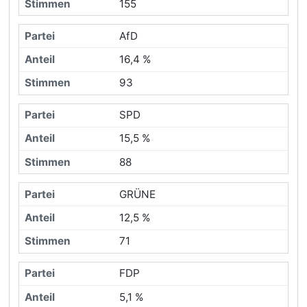
155
AfD
16,4 %
93
SPD
15,5 %
88
GRÜNE
12,5 %
71
FDP
5,1 %