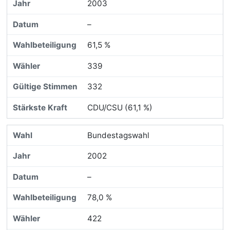
2003
–
61,5 %
339
332
CDU/CSU (61,1 %)
Bundestagswahl
2002
–
78,0 %
422