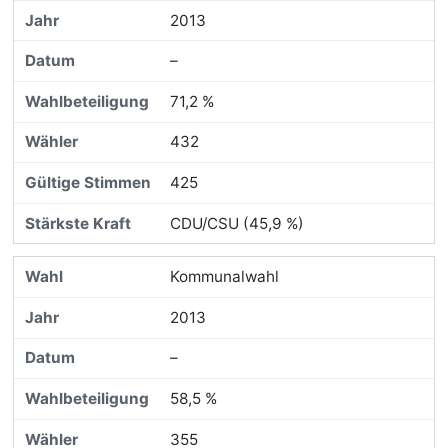
2013
–
71,2 %
432
425
CDU/CSU (45,9 %)
Kommunalwahl
2013
–
58,5 %
355