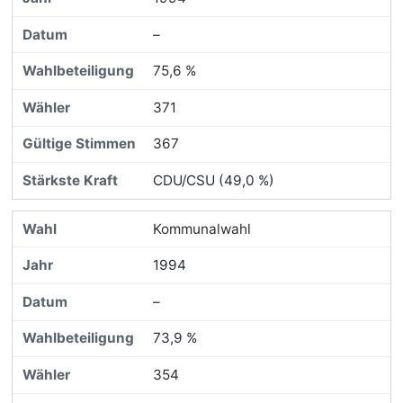
–
75,6 %
371
367
CDU/CSU (49,0 %)
Kommunalwahl
1994
–
73,9 %
354