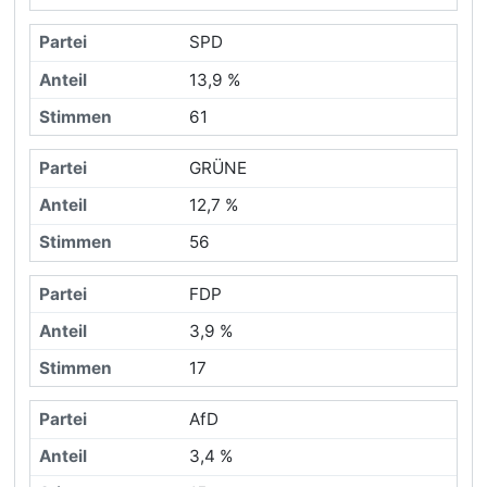
SPD
13,9 %
61
GRÜNE
12,7 %
56
FDP
3,9 %
17
AfD
3,4 %