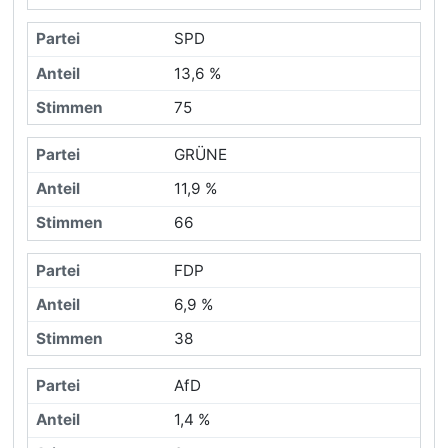
SPD
13,6 %
75
GRÜNE
11,9 %
66
FDP
6,9 %
38
AfD
1,4 %