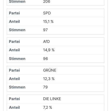
206
SPD
15,1 %
97
AfD
14,9 %
96
GRÜNE
12,3 %
79
DIE LINKE
7,2 %