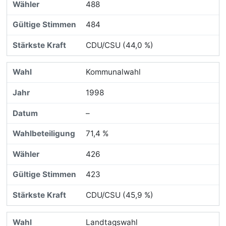
488
484
CDU/CSU (44,0 %)
Kommunalwahl
1998
–
71,4 %
426
423
CDU/CSU (45,9 %)
Landtagswahl