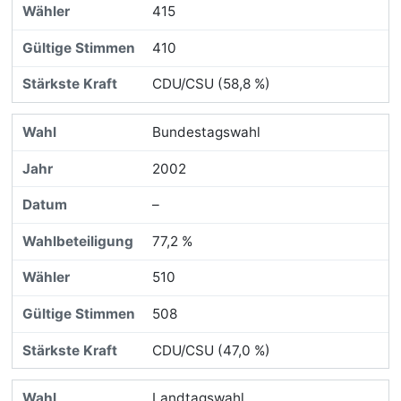
415
410
CDU/CSU (58,8 %)
Bundestagswahl
2002
–
77,2 %
510
508
CDU/CSU (47,0 %)
Landtagswahl