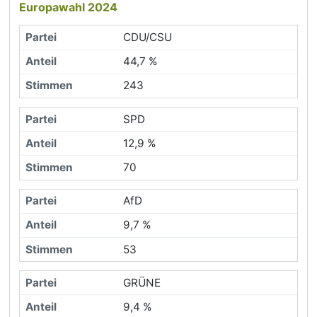
Europawahl 2024
CDU/CSU
44,7 %
243
SPD
12,9 %
70
AfD
9,7 %
53
GRÜNE
9,4 %