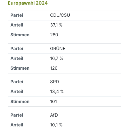
Europawahl 2024
CDU/CSU
37,1 %
280
GRÜNE
16,7 %
126
SPD
13,4 %
101
AfD
10,1 %