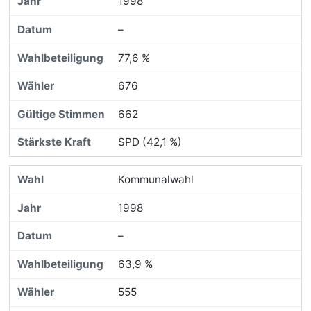
1998
–
77,6 %
676
662
SPD (42,1 %)
Kommunalwahl
1998
–
63,9 %
555