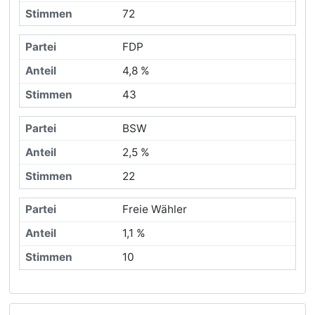
72
FDP
4,8 %
43
BSW
2,5 %
22
Freie Wähler
1,1 %
10