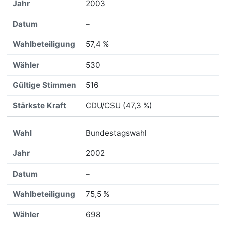
2003
–
57,4 %
530
516
CDU/CSU (47,3 %)
Bundestagswahl
2002
–
75,5 %
698