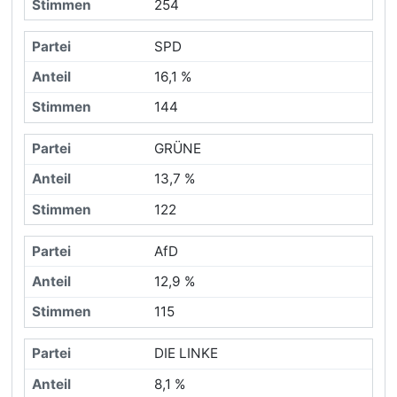
254
SPD
16,1 %
144
GRÜNE
13,7 %
122
AfD
12,9 %
115
DIE LINKE
8,1 %