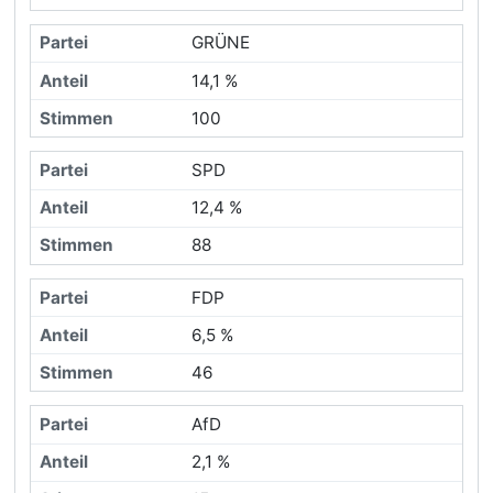
GRÜNE
14,1 %
100
SPD
12,4 %
88
FDP
6,5 %
46
AfD
2,1 %