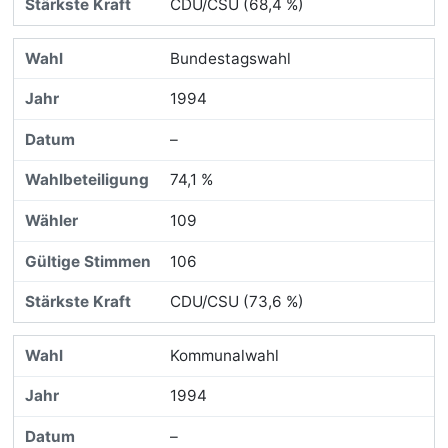
CDU/CSU (68,4 %)
Bundestagswahl
1994
–
74,1 %
109
106
CDU/CSU (73,6 %)
Kommunalwahl
1994
–