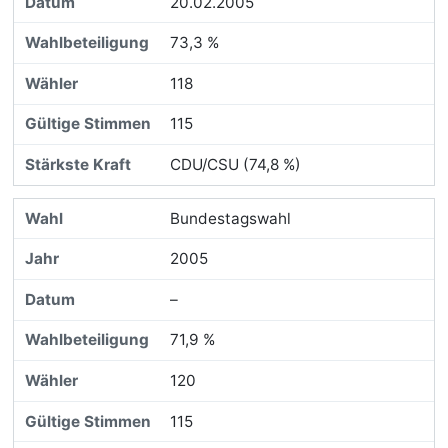
20.02.2005
73,3 %
118
115
CDU/CSU (74,8 %)
Bundestagswahl
2005
–
71,9 %
120
115