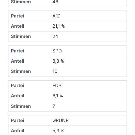
46
AfD
21,1 %
24
SPD
8,8 %
10
FDP
6,1 %
7
GRÜNE
5,3 %