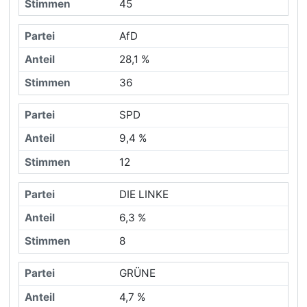
45
AfD
28,1 %
36
SPD
9,4 %
12
DIE LINKE
6,3 %
8
GRÜNE
4,7 %