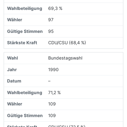
69,3 %
97
95
CDU/CSU (68,4 %)
Bundestagswahl
1990
–
71,2 %
109
109