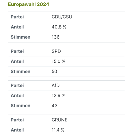
Europawahl 2024
CDU/CSU
40,8 %
136
SPD
15,0 %
50
AfD
12,9 %
43
GRÜNE
11,4 %