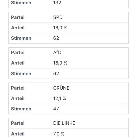
132
SPD
16,0 %
62
AfD
16,0 %
62
GRÜNE
12,1 %
47
DIE LINKE
7,0 %