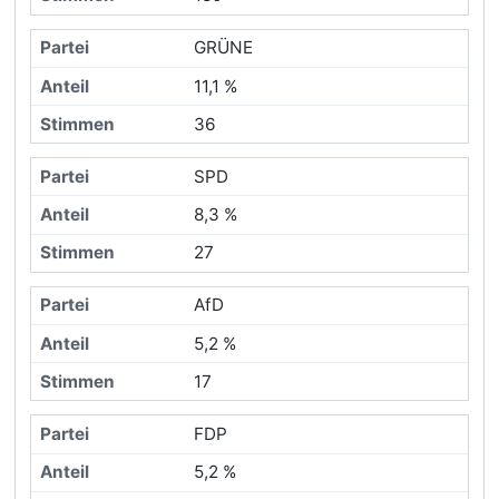
GRÜNE
11,1 %
36
SPD
8,3 %
27
AfD
5,2 %
17
FDP
5,2 %