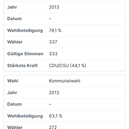
2013
–
74,1 %
337
333
CDU/CSU (44,1 %)
Kommunalwahl
2013
–
63,1 %
272