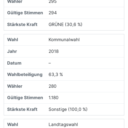
295
294
GRÜNE (30,6 %)
Kommunalwahl
2018
–
63,3 %
280
1.180
Sonstige (100,0 %)
Landtagswahl