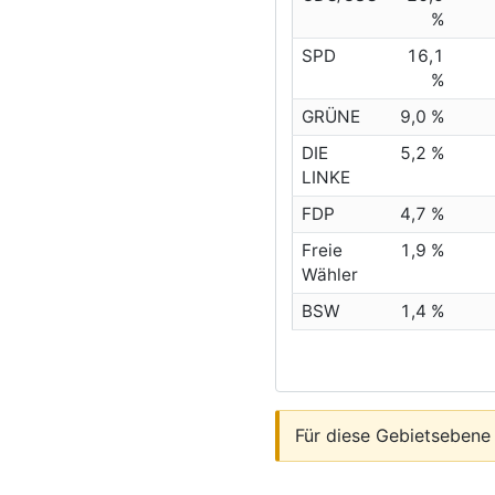
%
SPD
16,1
%
GRÜNE
9,0 %
DIE
5,2 %
LINKE
FDP
4,7 %
Freie
1,9 %
Wähler
BSW
1,4 %
Für diese Gebietsebene