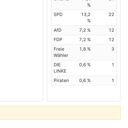
%
SPD
13,2
22
%
AfD
7,2 %
12
FDP
7,2 %
12
Freie
1,8 %
3
Wähler
DIE
0,6 %
1
LINKE
Piraten
0,6 %
1