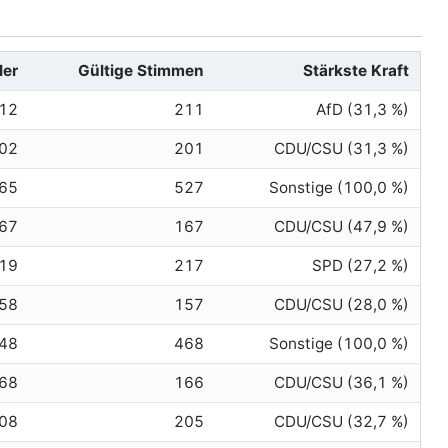
ler
Gültige Stimmen
Stärkste Kraft
12
211
AfD (31,3 %)
02
201
CDU/CSU (31,3 %)
65
527
Sonstige (100,0 %)
67
167
CDU/CSU (47,9 %)
19
217
SPD (27,2 %)
58
157
CDU/CSU (28,0 %)
48
468
Sonstige (100,0 %)
68
166
CDU/CSU (36,1 %)
08
205
CDU/CSU (32,7 %)