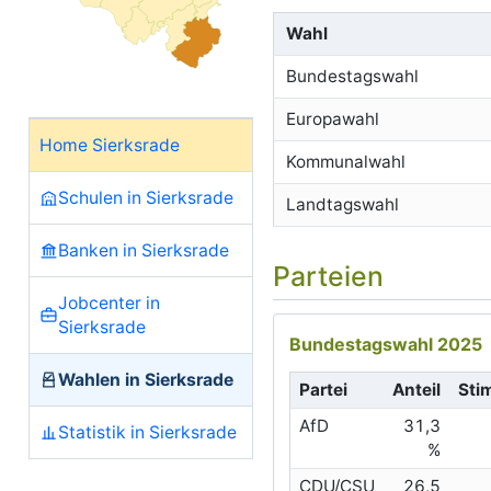
Wahl
Bundestagswahl
Europawahl
Home Sierksrade
Kommunalwahl
Schulen in Sierksrade
Landtagswahl
Banken in Sierksrade
Parteien
Jobcenter in
Sierksrade
Bundestagswahl 2025
Wahlen in Sierksrade
Partei
Anteil
Sti
AfD
31,3
Statistik in Sierksrade
%
CDU/CSU
26,5