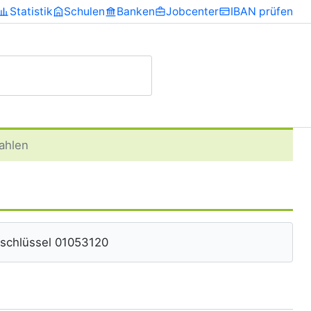
Statistik
Schulen
Banken
Jobcenter
IBAN prüfen
ahlen
schlüssel 01053120