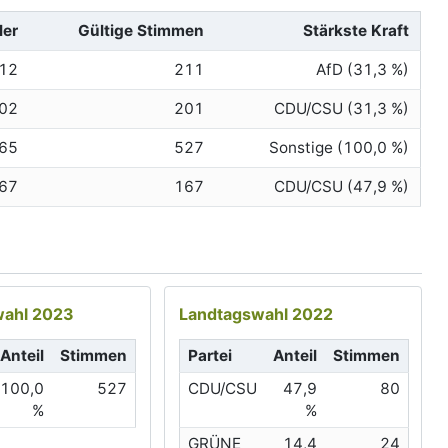
ler
Gültige Stimmen
Stärkste Kraft
12
211
AfD (31,3 %)
02
201
CDU/CSU (31,3 %)
65
527
Sonstige (100,0 %)
67
167
CDU/CSU (47,9 %)
ahl 2023
Landtagswahl 2022
Anteil
Stimmen
Partei
Anteil
Stimmen
100,0
527
CDU/CSU
47,9
80
%
%
GRÜNE
14,4
24