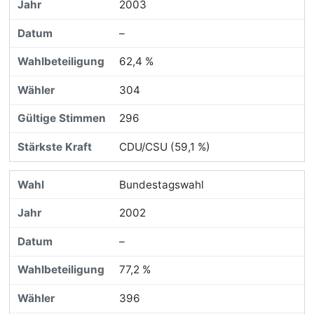
2003
–
62,4 %
304
296
CDU/CSU (59,1 %)
Bundestagswahl
2002
–
77,2 %
396