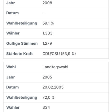
2008
–
59,1 %
1.333
1.279
CDU/CSU (53,9 %)
Landtagswahl
2005
20.02.2005
72,0 %
334