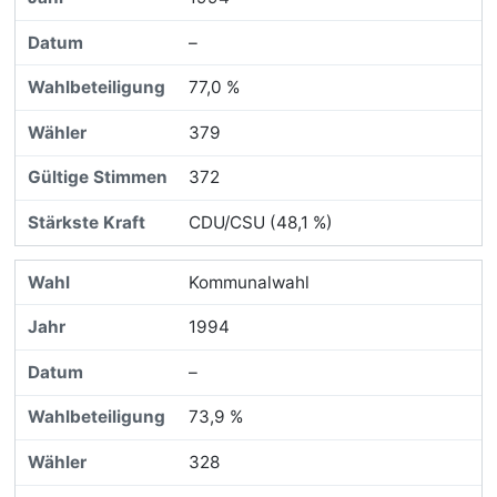
–
77,0 %
379
372
CDU/CSU (48,1 %)
Kommunalwahl
1994
–
73,9 %
328