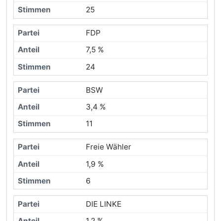
25
FDP
7,5 %
24
BSW
3,4 %
11
Freie Wähler
1,9 %
6
DIE LINKE
1,2 %