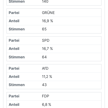
140
GRÜNE
16,9 %
65
SPD
16,7 %
64
AfD
11,2 %
43
FDP
6,8 %