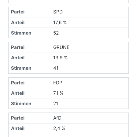
SPD
17,6 %
52
GRÜNE
13,9 %
41
FDP
7,1 %
21
AfD
2,4 %