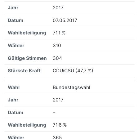
2017
07.05.2017
71,1 %
310
304
CDU/CSU (47,7 %)
Bundestagswahl
2017
–
71,6 %
365