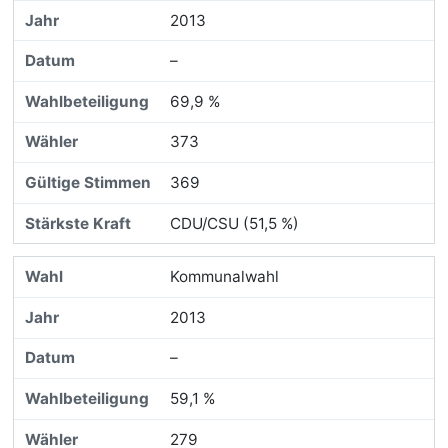
2013
–
69,9 %
373
369
CDU/CSU (51,5 %)
Kommunalwahl
2013
–
59,1 %
279