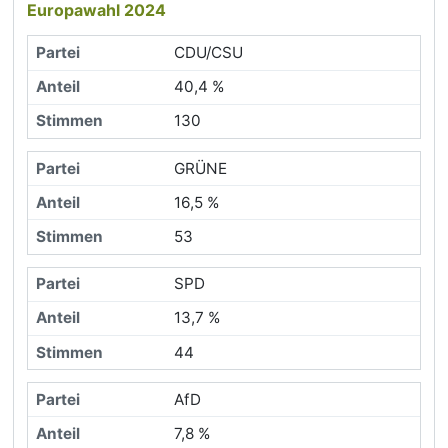
Europawahl 2024
CDU/CSU
40,4 %
130
GRÜNE
16,5 %
53
SPD
13,7 %
44
AfD
7,8 %