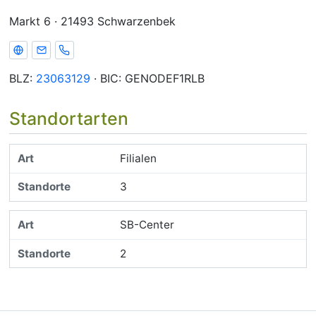
Markt 6 · 21493 Schwarzenbek
Webseite
E-Mail
Telefon
BLZ:
23063129
· BIC: GENODEF1RLB
Standortarten
Filialen
3
SB-Center
2